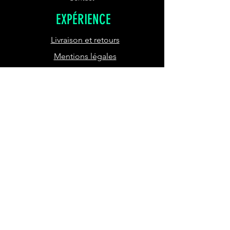
EXPÉRIENCE
Livraison et retours
Mentions légales
CGV
Politique de
cookies
SUIVEZ-NOUS
Instagram
Tik Tok
RECEVEZ NOTRE
NEWSLETTER