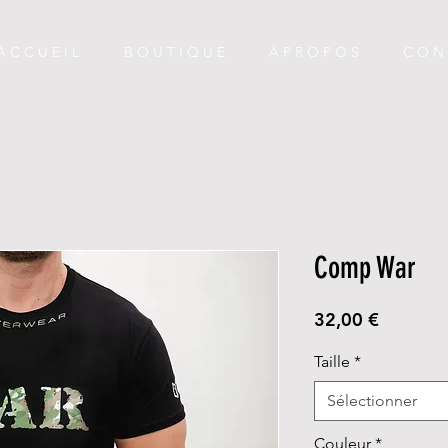
A C C U E I L
B O U T I Q U E
À P R O P O S
C O N 
Comp War
Prix
32,00 €
Taille
*
Sélectionner
Couleur
*