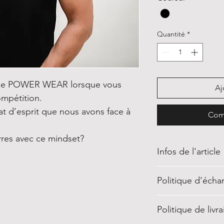
Quantité
*
oir le POWER WEAR lorsque vous
Aj
ompétition.
tat d’esprit que nous avons face à
Com
arres avec ce mindset?
Infos de l'article
Tee-shirt homme
Politique d’éch
100% coton issu
Apprêt naturel 
Vous disposez d’un
lisse
Politique de livr
jours pour retourne
Col avec bord 