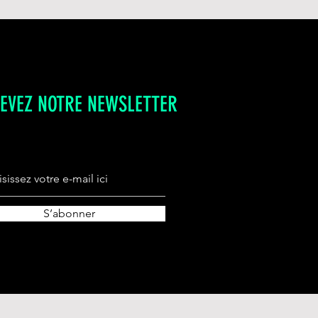
son du colis.
e métropolitaine.
ine à 30°
hors France, veuillez nous
envers pour ne pas abîmer le
E
aillent normalement.
le habituelle
EVEZ NOTRE NEWSLETTER
S’abonner