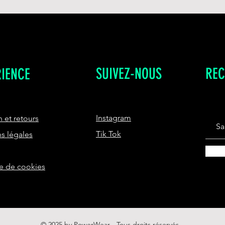
du jour de la livrai
Livraison en Franc
Lavage en mach
Pour les livraison 
Repasser sur l'
contacter.
visuel
CONSEIL TAILL
Nos tee-shirts t
Prenez votre tail
SUIVEZ-NOUS
REC
RIENCE
Instagram
n et retours
Tik Tok
s légales
ue de cookies
© 2025 by PowerWear - Tous droits réservés.