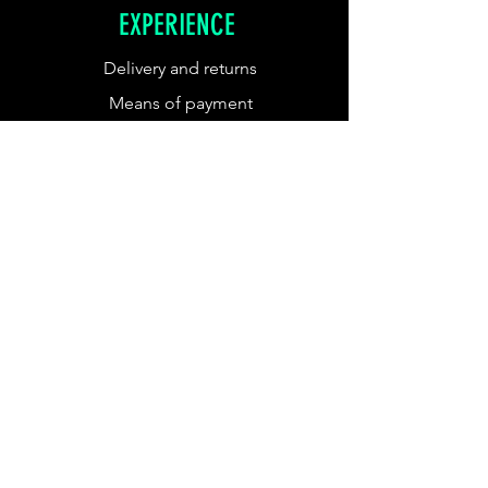
EXPERIENCE
Delivery and returns
Means of payment
Cookies policy
Legal Notice
FOLLOW US
Instagram
Tik tok
RECEIVE OUR
NEWSLETTER